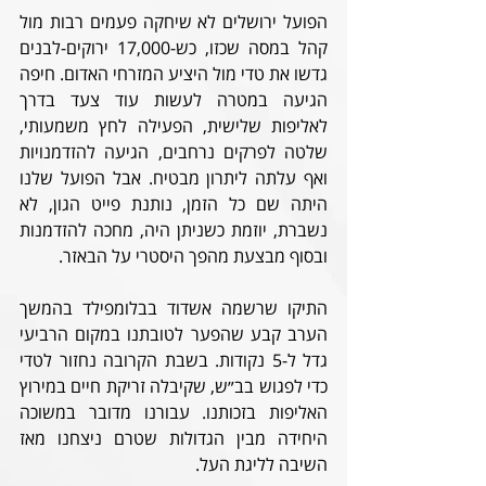
הפועל ירושלים לא שיחקה פעמים רבות מול 
קהל במסה שכזו, כש-17,000 ירוקים-לבנים 
גדשו את טדי מול היציע המזרחי האדום. חיפה 
הגיעה במטרה לעשות עוד צעד בדרך 
לאליפות שלישית, הפעילה לחץ משמעותי, 
שלטה לפרקים נרחבים, הגיעה להזדמנויות 
ואף עלתה ליתרון מבטיח. אבל הפועל שלנו 
היתה שם כל הזמן, נותנת פייט הגון, לא 
נשברת, יוזמת כשניתן היה, מחכה להזדמנות 
ובסוף מבצעת מהפך היסטרי על הבאזר.
התיקו שרשמה אשדוד בבלומפילד בהמשך 
הערב קבע שהפער לטובתנו במקום הרביעי 
גדל ל-5 נקודות. בשבת הקרובה נחזור לטדי 
כדי לפגוש בב״ש, שקיבלה זריקת חיים במירוץ 
האליפות בזכותנו. עבורנו מדובר במשוכה 
היחידה מבין הגדולות שטרם ניצחנו מאז 
השיבה לליגת העל.