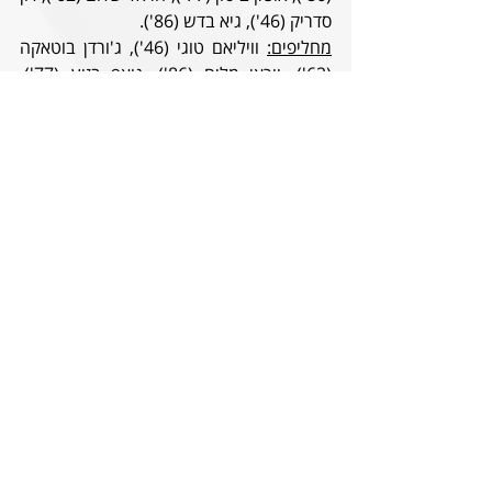
סדריק (46'), גיא בדש (86').
מחליפים:
 וויליאם טוגי (46'), ג'ורדן בוטאקה 
(62'), יוראי מליח (86'), נואף בזיע (77'), 
עומר אגבדיש (86').
הפועל חיפה
אוהד לויטה, דור מלול (29'), קונסטנטינוס 
סוטריו, אליאל פרץ, דודו טויטו, חנן ממן (29'), 
אלון תורג'מן (29'), גיא מזרחי, לירן סרדל, 
אלכסנדר סקשיץ (72'), חאתם אלחמיד.
מחליפים
: איתי בוגאנים (29'), מומחד קאמרה 
(29'), ארביידס נוביקובס (29', הוחלף 84'), 
גל אראל (72'), אנטונל קרנג'י (84'). 
שופט ראשי: יגאל פריד | קוונים: מתי יעקובוב 
ודניאל בן חור | שופט רביעי: אביב אמדורסקי 
| שופטי VAR: זיו אדלר ומשה בוחבוט
סטטיסטיקה