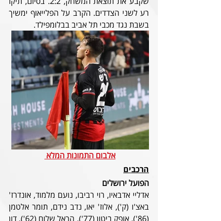
שקבע את תוצאת המשחק, 2:2. בסיום, תיקו 
רע לשני הצדדים. הקרב על הפלייאוף ימשיך 
בשבת נגד מכבי תל אביב בבלומפילד.
אלבום התמונות המלא
הרכבים
הפועל ירושלים
אדליי אדבאיו, רוי רביבו, נועם מלמוד, אונדרז' 
באצ'ו (ק'), אלוז' יאו, נדב נידם, תומר אלטמן 
(86'), אופק ביטון (77'), הראל שלום (62'), דון 