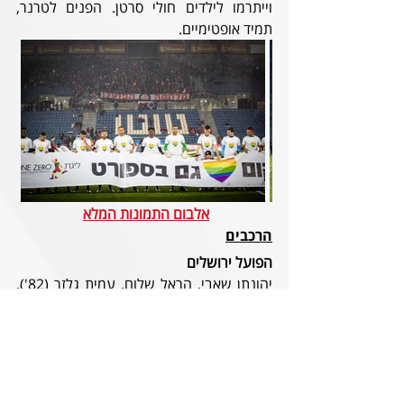
וייתרמו לילדים חולי סרטן. הפנים לטרנר, 
תמיד אופטימיים. 
אלבום התמונות המלא
הרכבים
הפועל ירושלים
יהונתן שאבי, הראל שלום, עמית גלזר (82'), 
אונדרז' באצ'ו (ק'), אלוז' יאו, תומר אלטמן 
(74'), אווקה אשטה (82'), אופק ביטון (74'), 
ג'ורדן בוטאקה, וויליאם טוגי (הורחק, 6'), גיא 
בדש.
מחליפים
 איתי זדה (74'), דור ג'אן (74'), גולן 