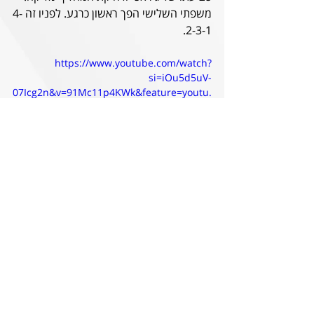
משפתי השלישי הפך ראשון כרגע. לפניו זה 4-
2-3-1.
https://www.youtube.com/watch?
si=iOu5d5uV-
07Icg2n&v=91Mc11p4KWk&feature=youtu.
be
הנצחון 2:1 על מכבי ת''א בבלומיפלד, מרץ 2023
אז אינטנסיביות אמרנו. לעבור דקות ראשונות 
בלי לעשות שטויות, זה קל לכתוב. מה עוד? 
אוראל באייה חוזר, איבי וז'ארדל אולי יכללו 
סוף סוף בסגל. זה עדיין בספק, כמו גם אידוקו, 
שנשלל אצלו שבר ברגל אבל הוא עם רגישות 
מראשון, ודאפה הפצוע קלות. אנחנו תמיד 
אנדרגדוגים לפני המשחק הזה, הפעם יש 