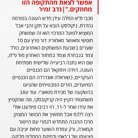
אפשר לצאת מהתקופה הזו 
מחוזקים."|נדב זמיר
מכבי ת"א החלה עידן חדש העונה בפורמה 
נהדרת. ניקולסקו הובא על תקן זהבי אבל 
המוציא לפועל המרכזי הוא זה שמשחק 
חופשי ומאושר מאחוריו: דור פרץ עם 10 
שערים בשבעת המשחקים האחרונים, כולל 
צמד בנבחרת וצמד במחזור האחרון מול פ"ת, 
שם היא נתנה רביעייה שלישית מפתיחת 
העונה. דוידה ויחזקאל הם הכנפיים 
העיקריים, כשוראלה ואנדרדה הם הכנפיים 
המיועדים, הזרים המבטיחים שהגיעו 
בהשקעה של מכירת פטאצ'י. עוד עוזב 
משמעותי הקיץ היה קניקובסקי, מה שהקפיץ 
את עידו שחר ל-11. רוי רביבו מיודענו אולי 
רצה ללכת אבל ממשיך את הכושר המצוין; 
מרכז ההגנה התחדש לגמרי עם הייטור 
וקמארה, ורק עמדת השוער פחות יציבה עם 
פציעתו של ג'ראפי ודחיקת המחליף מליקה. 