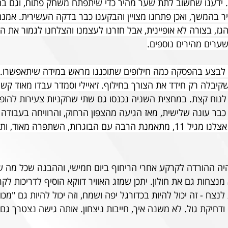
. ידענו שחשוב לתת שער מהיר כדי שיתפתח משחק פתוח, וגם ב
יר בהמשך, ואכן פתחנו מצויין והבקענו כבר בדקה העשירית. אמנ
גז, בצורה לא אופיינית, אבל חזרנו לעצמנו והצלחנו לגמור את 
ערים מהירים נוספים.
ו לבצע בהפסקה כמה חילופים שתוכננו מראש במידה שיתאפשרו. ד
קיבלה רק חידד את הצורך בחילוף. ז׳איילי וסמדר עבדו מאוד קשה
נוח קצת. במחצית השניה נכנסו גם שתי שחקניות צעירות להופע
 כבר עונה שלישית, מאז הגיעה מהצפון הרחוק, והרוויחה בעבודה
 נעמי דילר גדלה אצלנו מגיל 11, מתאמנת הרבה עם הבוגרות, השתפרה מא
 ההורדה לקרקע אחרי הריחוף ביום חמישי, וההבנה שכל מה שע
מנצחות גם את חולון. יתכן שמזג האוויר דווקא הוסיף לדריכות ל
נצח - זה יכול להיות בכדורגל יפה ושמח, וזה יכול להיות גם "מכ
דחיקת גול. לא משנה איך, חייבות ניצחון. אותה גישה נצטרך גם 