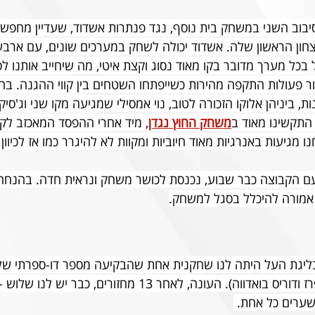
סיבוב השני במשחק בית נוסף, נגד פנתרות אשדוד, שעדיין מחפש
צחון הראשון שלה. אשדוד יכולה לשחק במערכים שונים, עם ארבע
בכל מערך מדובר בקו מאוד נסוג וקצת איטי, מה שיחייב אותנו לס
צור פעולות התקפה מהירות כשייפתחו השטחים בין קווי ההגנה. ב
, ביניהן אלוקו הזכורה לטוב, נוי אמסילי שמגיעה מקו שני וג'סיק
התקשינו מאוד ב
משחק החוץ נגדן
, מיד אחרי ההפסד המאכזב לקר
 מגיעות באנרגיות מאוד חיוביות ומקוות לא להיגרר כמו אז לכיוון
עם הקבוצה כבר שבוע, נכנסת לכושר משחק ונראית חדה. בהנח
 אמורה להיכלל בסגל למשחק.
בליגת העל היתה לנו שחקנית אחת שהבקיעה מספר דו-ספרתי של
(פלאביה, מאיירט פרז ודוריס בואדווה). העונה, לאחר 13 מחזורים