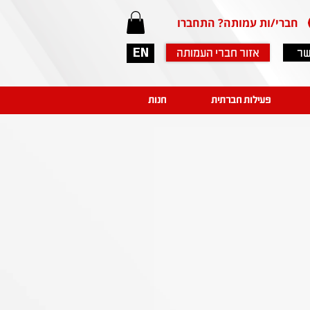
חברי/ות עמותה? התחברו
שר
אזור חברי העמותה
EN
פעילות חברתית
חנות