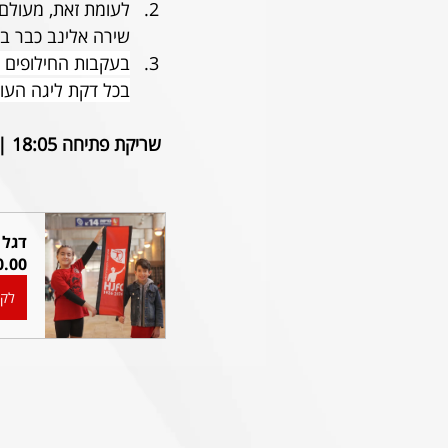
לעומת זאת, מעולם
שירה אלינב כבר ב
בעקבות החילופים ש
בכל דקת ליגה העונ
שריקת פתיחה 18:05 |  עמק הארזים |  כניסה חופשית  |  
דגל 
.00
לקנ