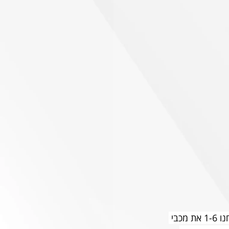
החשש מנפילת מתח אחרי הניצחון הגדול על קרית גת הופרך מהר מאוד ביום שני כשניצחנו 1-6 את מכבי 