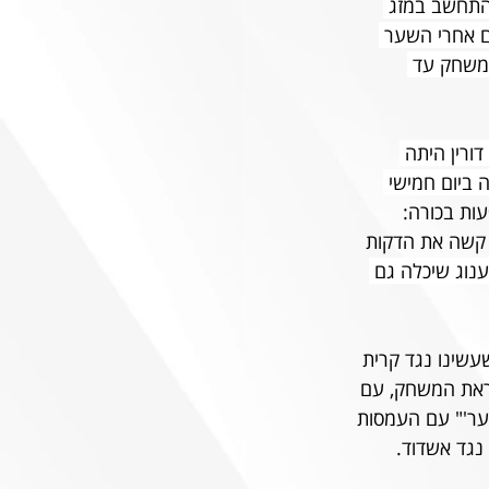
התחשב במזג 
ם אחרי השער 
המשחק עד 
ורין היתה 
 ביום חמישי 
ות בכורה: 
 קשה את הדקות 
וד, ותענוג שיכלה גם 
שינו נגד קרית 
קראת המשחק, עם 
וער'" עם העמסות 
נגד אשדוד.