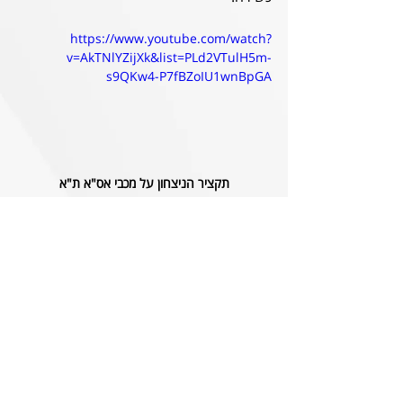
https://www.youtube.com/watch?
v=AkTNlYZijXk&list=PLd2VTulH5m-
s9QKw4-P7fBZoIU1wnBpGA
תקציר הניצחון על מכבי אס"א ת"א
טריוויה
ספגנו 6 שערים ב-9 המחזורים עד כה, 
הכי מעט בליגה. רמת השרון ספגה הכי 
הרבה - 39 שערים.
המאזן שלנו בגרונדמן נגד רמת השרון: 
חמישה נצחונות בחמישה משחקים 
(שלושה בליגה, אחד בגביע, אחד 
באתנה). הפסד החוץ היחיד שלנו נגדן 
היה במגרש הסינטטי.