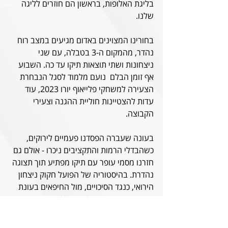
בליגת האלופות, בראשון הם חוזרים לליגה 
שלנו.
בחורינו המצוינים באדום מגיעים במצב רוח 
נהדר, מהמקום ה-3 בטבלה, עם שני 
ניצחונות ושתי תוצאות תיקו עד כה. השבוע 
אף זומן הבלם  נועם מלמוד לסגל הנבחרת 
הצעירה למשחקי פלייאוף יורו 2023, עוד 
עדות להצטיינות חוליית ההגנה וצעירי 
הקבוצה.
בעונה שעברה הפסדנו פעמיים לירוקים, 
כשהבדלי הרמות והתקציבים ניכרו - אולם גם 
חזרנו מסמי עופר עם תיקו מפתיע תוך תצוגה 
נהדרת. בהיסטוריה של הפועל חקוק ניצחון 
הירואי, כנגד הסיכויים, מול החיפאים בעונת 
96/97 כך שזו העת להגיע ללא רגשי נחיתות 
והרבה אמונה. 