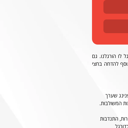
אבל לשם כך צריך לצאת מהמומנטום של 3 הפסדים ברצף, ולחזור להראות את הכדורגל לו הורגלנו. גם 
אשדוד בתקופה לא זוהרת: היא לא ניצחה מה-1.4 והשיגה 4 נקודות בלבד בפלייאוף בנוסף להדחה בחצי 
נינג שערך 
ות המשולבות. 
רות, התנדבות 
דורגל 