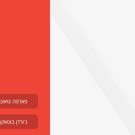
פארפה גויאגון
ג'ורדן בוטאק