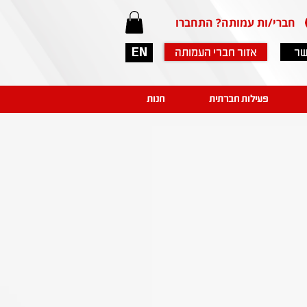
חברי/ות עמותה? התחברו
שר
אזור חברי העמותה
EN
פעילות חברתית
חנות