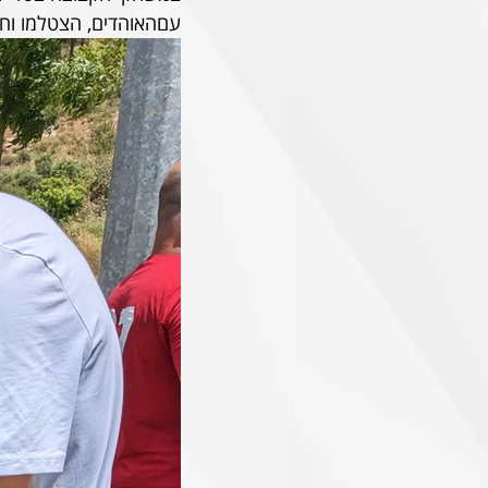
עםהאוהדים, הצטלמו וח