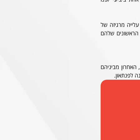
אנחנו אחרי שבוע של ירידת מתח שהביאה עימה הפסד ביתי לנתניה, כמו גם החמצת עלייה מרגיזה של 
הנוער. את נציגי דור העתיד מר״ג אנחנו צפויים להמשיך ולפגוש בביום ראשון, בצעדים הראשונים שלהם 
את אשדוד פגשנו שלוש פעמים השנה, והמאצ׳ אפ מעודד - מאזן של תיקו ו-2 ניצחונות, האחרון מביניהם 
ה לפנתאון.