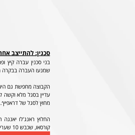
סכנין: להתייצב אח
שמנעו העברה בבקרה הת
מחוץ לסגל של דראפיץ׳. 
קורסאו, שכבש 10 שערים במדי קלוז' הרומנית בשנה שעברה. 