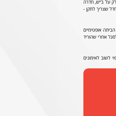
פוגשים ביריבה מהמועדון האקסקלוסיבי שטרם ניצחנו בליגת העל מאז חידשנו פה ימינו; רק על ב״ש, חדרה 
וסכנין לא גברנו עדיין בסיבוב הזה, נקודה בודדה הוצאנו מול האחרונה בשתי עונות. זה מחדל שצריך לתקן - 
לפגרת הנבחרת יצאנו בתחושת החמצה: ההפסד ביתי לאלופה מחיפה שלח את כולנו הביתה אופטימיים 
באותה מידה שחשנו מתוסכלים. מלבד יילה דוין, גם עידן דהן שלהט בגביע הטוטו חוזר לסגל אחרי שהוריד 
בן אזובל שוחרר, ויוראי מליח יחסר אחרי תאונה ביתית שהשביתה אותו השבוע. הוא צפוי לשוב לאימונים 