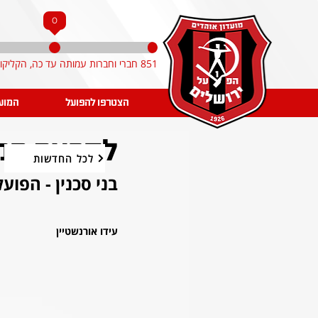
0
851 חברי וחברות עמותה עד כה, הקליקו והצטרפו!
הצטרפו להפועל
המוע
לקראת המשח
לכל החדשות
בני סכנין - הפוע
עידו אורנשטיין