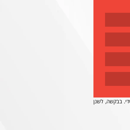
ככה מנצחים את סכנין: במחזור ה-29 של עונת 2000-1 סלובודן זיבקוביץ' עשה זאת בטדי. בבקשה, לשנן 