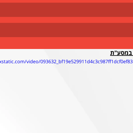
ר במסע"ת
wixstatic.com/video/093632_bf19e529911d4c3c987ff1dcf0ef8