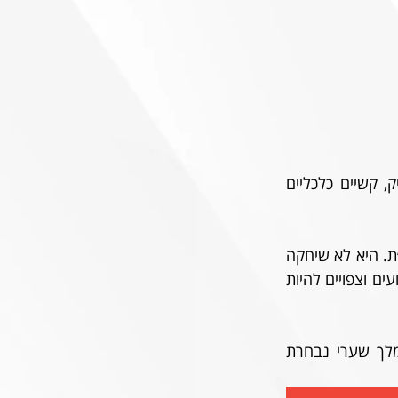
בני סכנין עברה קיץ ופתיחת עונה לא פשוטים עם ארוע הירי בשחקן הנוער נביל חאייק, קשיים כלכליים 
הקבוצה מחפשת גם היא ניצחון ראשון בליגה, אחרי שתי תוצאות תיקו נגד הפועל ת״א ופ״ת. היא לא שיחקה 
עדיין בסגל מלא וקשה להעריך באיזו שיטה ואיזה מערך נפגוש, נספר רק כי שכר וחוגי פצועים וצפויים להיות 
החלוץ ראנג'לו יאנגה חתם בקבוצה השבוע ואמור לקבל דקות במשחק: יאנגה הינו מלך שערי נבחרת 