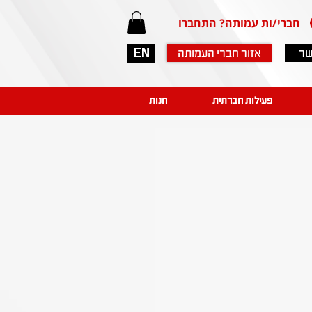
חברי/ות עמותה? התחברו
שר
אזור חברי העמותה
EN
פעילות חברתית
חנות