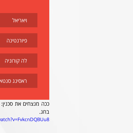
ויאריאל
פיורנטינה
לה קורוניה
ראסינג סנטא
בחג.
watch?v=FvkcnDQBUu8