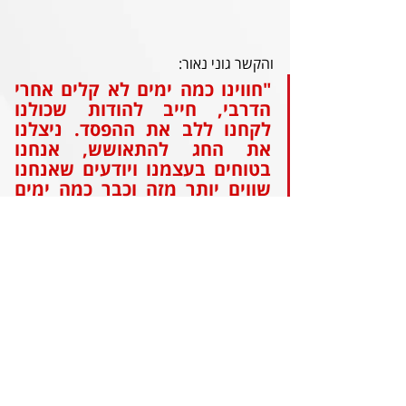
והקשר גוני נאור:
"חווינו כמה ימים לא קלים אחרי 
הדרבי, חייב להודות שכולנו 
לקחנו ללב את ההפסד. ניצלנו 
את החג להתאושש, אנחנו 
בטוחים בעצמנו ויודעים שאנחנו 
שווים יותר מזה וכבר כמה ימים 
הראש במשחק מול חדרה. יש לנו 
גם אחריות גם מול הקהל שלנו - 
להחזיר לו את הפנים השמחות. 
נקווה שכבר מחר בערב זה יקרה״
מהעבר השני מגיעה חדרה כשבמאזנה שתי 
תוצאות תיקו, מעודדת היות והתוצאות הושגו 
מול באר שבע ומכבי חיפה. חוליית ההגנה 
שלנו תצטרך לפקוח עין על שובל גוזלן 
שפתח היטב את העונה.