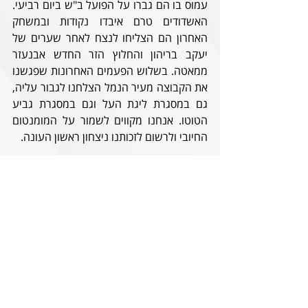
עמוס בו הם גברו על הפועל ב"ש ביום רביעי. 
האשדודים טרם איבדו נקודות ובמשחק 
האחרון הם הצליחו לנצח לאחר שערים של 
יעקב בריהון והחלוץ הזר החדש אבנעזר 
ממאטה. בשלוש הפעמים האחרונות שפגשנו 
את הקבוצה מעיר הנמל הצלחנו לגבור עליה, 
גם במסגרת ליגת העל וגם במסגרת גביע 
הטוטו. אנחנו מקווים לשמור על המומנטום 
החיובי ולרשום לזכותנו ניצחון ראשון העונה.
בואו להכיר את המכשף - לראיון עם ג'ורדן 
בוטאקה 
בראיון לקראת המשחק אמר זיו אריה: 
"במשחק האחרון היו דקות לא מעטות של 
כדורגל לא רע וחזרה מפיגור במחצית השנייה. 
אשדוד קבוצה מוכשרת ומאומנת, נבוא לעבוד 
קשה וננסה לנצח".
https://www.youtube.com/watch?