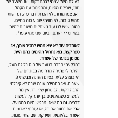
בעולם משל עצמי לכמה דקות. ואז השער של 
חוזז, שריקת הסיום, והחגיגות עם הקהל… 
וואו, צמרמורות, לא הכרתי דבר כזה. תחושות 
ממש טובות, לא חוויתי שבוע כזה בחיים. 
כמובן שיש לנו עוד משחקים חשובים להיות 
בפוקוס לקראתם, וביום שני סמי עופר".  
לאוהדים עוד לא יצא ממש להכיר אותך, אז 
ספר קצת. בוא נתחיל מהימים בהם היית 
מסומן בנוער של אשדוד.
"הבקעתי הרבה בנוער של מ.ס בליגת העל, 
והיתה לי פתיחה מדהימה בבוגרים של 
הקבוצה: עליתי בסיום העונה וכבשתי 3 
שערים. ואז התחילה עונה שבה לא קיבלתי 
הרבה דקות, הביטחון שלי ירד. אין מה 
לעשות: כשמאמינים בך יותר קל לעשות 
דברים. זה מה שאני מרגיש היום בהפועל. 
אבל אם נחזור אחורה, אז עזבתי לאדומים 
אשדוד בלאומית, ושיחקתי שם שתי עונות, 