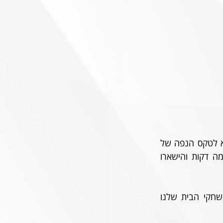
כל משתתפי משחק הזכייה (ונציגי משפחותיהם של אלו שכבר לא עימנו) יעלו לכר הדשא לטקס הנפה של 
גביע המדינה 1973 - ששוחזר במיוחד לרגל האירוע. אנא דחו את הקרטיב והזירו בכמה דקות והישארו 
עוד יגיעו למשחק 18 אוהדי הפועל שידם אינם משגת שקיבלו את מינויי התרומה למשחקי הבית שלנו 