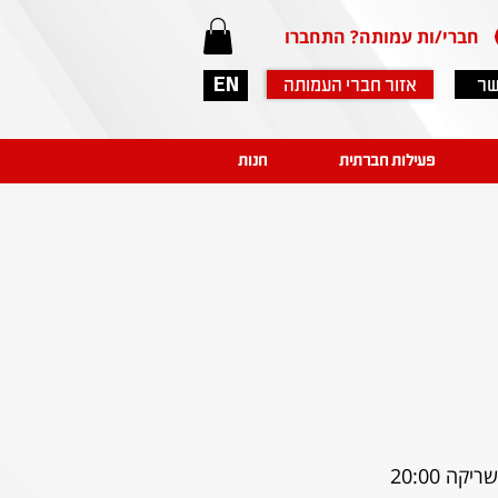
חברי/ות עמותה? התחברו
שר
אזור חברי העמותה
EN
פעילות חברתית
חנות