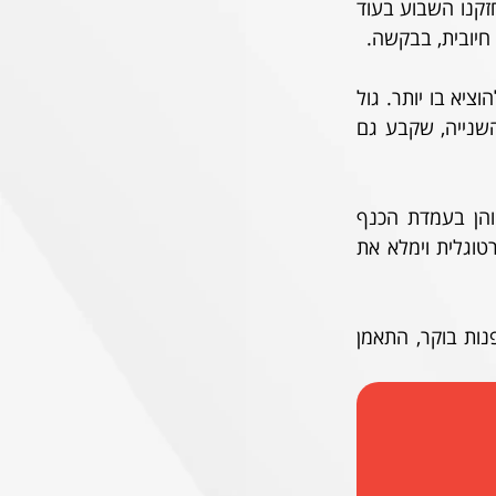
ממפגשי השנה שעברה בינינו, נארח את מכבי חיפה לה יהיה זה משחק ליגה ראשון. התחזקנו השבוע בעוד 
חיובית, בבקשה.
מהמחזור הראשון שבנו ברגשות מעורבים, עם תיקו חוץ נגד מכבי פ"ת במשחק שיכולנו להוציא בו יותר. גול 
של נדב נידם לאחר שליטה ירושלמית במחצית הראשונה נענה בשער מהיר בפתיחת השנייה, שקבע גם 
מאז, התחזקה הפועל הן בגזרת הבלם, כאשר שחר פיבן הגיע בהעברה ממכבי ת"א, והן בעמדת הכנף 
השמאלי, אוסוולדו פדרו קאפמבה, הוא - "קאפיטה" האנגולי, מגיע אלינו מאסטרלה הפורטוגלית וימלא את 
לרשותו של זיו צפוי לעמוד סגל מלא, מלבד עידן דהן. קאפיטה, שנחת בארץ בחמישי לפנות בוקר, התאמן 