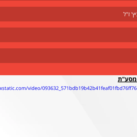
' ז"ל
במסע"ת
wixstatic.com/video/093632_571bdb19b42b41feaf01fbd76ff7