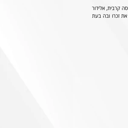
ארז, שלא החמיץ משחק של הפועל, נרצח בהתקפת מחבלים ב-2002. חברו לגדוד בהנדסה קרבית, אלידור 
כנפו, אחראי ליוזמה יוצאת הדופן שגייסה אוהדים משלל קבוצות הליגה, במטרה להנציח את זכרו ובה בעת 