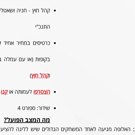
התנכ"י
בקופות (או עם עמלה בא
ו
קהל חוץ
)
הצטרפו
לעמותה או 
קנו
שידור: ספורט 4
מה המצב הפועל?