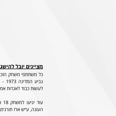
מציינים יובל להישג
לעשות כבוד לאגדות אמית
העונה, ע״ש ארז תורג׳מן.