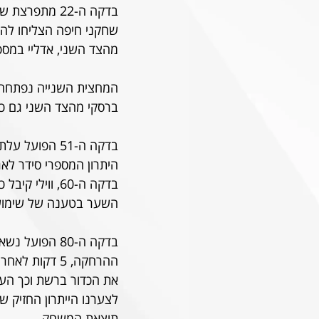
בדקה ה-22 מת
שחקני חיפה הצליחו להד
מהצד השני, אדליי במספ
המחצית השנייה נפתחה עם
ברסקי מהצד השני גם כן
בדקה ה-51 הפ
היתרון המספרי סידר לא
בדקה ה-60, ו
השער בטענה של שימוש 
ההרחקה, 5 דקו
את הכדור ברשת וכך העלה 
תוצאת המשחק. 