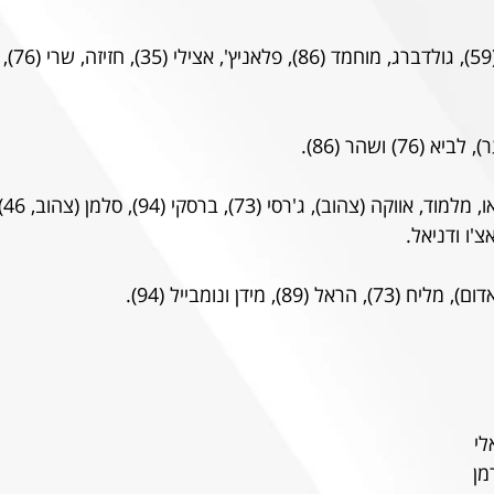
 כהן, סטרי
 אד
מן