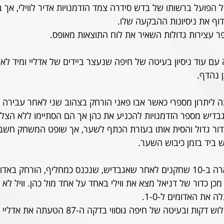
פרצת של הפועל ברשותו של בדש סידרה צמד הזדמנויות אדיר לווילי, אך
וף את ניסיונות ההבקעה שלו.
ר עצירות גדולות השאיר את לוח התוצאות מאופס.
 עוד ניסיון בעיטה של חיפה שנעצר ביידים של אדליי ומיד לאחר
 נהדף.
ועל עלתה ליתרון מספרי כאשר אבו פאני הורחק בצהוב שני לאחר עבירה
גבדיש מספר הזדמנויות להכניע את כהן אך הם הסתיימו ללא הצל
וילי קיבל כדור גדול והסית אותו בעזרת הכתף לשער, אך שופט המשחק ח
ביד בזמן כיבוש השער.
בדקה ה-80 הפועל נשארה ב-10 שחקנים לאחר שאגבדיש, שנכנס כמחליף, הורחק 
ת לאחר מכן כדור של דניאל מצא את ווילי באחד על אחד מול כהן. וויל ל
את האדומים ל-1-0.
לצערנו הייתרון החזיק שלוש דקות ובעיטה של חיפה גוסו