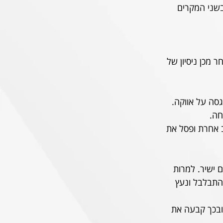
 בשני המקרים 
 מכן ניסיון של 
 גסה על אווקה. 
חה.
שב אחרת ופסל את 
באדום ישיר. למרות 
א התבלבל ונעץ 
וי בדקה ה-87 הטעתה את אדליי ובכך קבעה את 