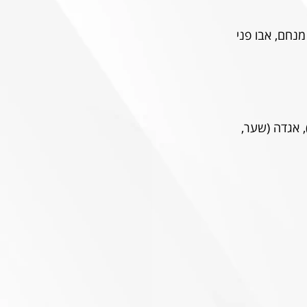
ין (59), גולדברג, מוחמד (86), פלאניץ', אצילי (35), חזיזה, שרי (76), מנחם, אבו פני 
ליי, יאו, מלמוד, אווקה (צהוב), ג'רסי (73), ברסקי (94), סלמן (צהוב, 46), אגדה (שער, 