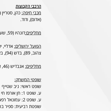
הרכבי הקבוצות
מכבי חיפה:
(אדום), ודוד.
מחליפים:
דונהיו (59, שער), לביא (76) ושהר (86).
הפועל ירושלים:
צהוב, 89), בדש (94), באצ'ו ודניאל.
מחליפים:
 אגבדיש (46, אדום), מליח (73), הראל (89), מידן ונומבייל (94).
שופטי המשחק:
שופט ראשי: ניב שטייף
ע. שופט 1: חן אורפז חי
ע. שופט 2: עמונאל רפאלי
שופטת רביעית: ספיר בר