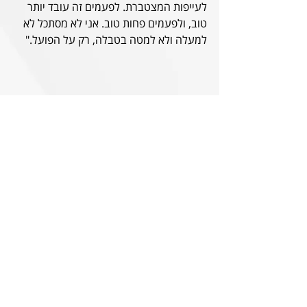
לעייפות המצטברת. לפעמים זה עובד יותר 
טוב, ולפעמים פחות טוב. אני לא מסתכל לא 
למעלה ולא למטה בטבלה, רק על הפועל." 
הראל וגיא חוזרים לטדי האדום
לפני המשחק נערוך טקס לשני שחקני 
הפועל ב"ש בהווה, שהיו חלק מרכזי מהפועל 
ירושלים של העונות האחרונות. הראל שלום 
עזב את הקבוצה הקיץ בסטטוס של השחקן 
הוותיק בסגל. מאז ימיו במחלקת הנוער הוא 
היה מהשחקנים האהובים 
והדומיננטיים בקבוצה, רוח חיה, מלחמה 