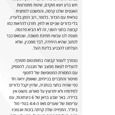
חש ברע ויצא מוקדם, שיטת מתפרצות 
האגפים שלנו קרסה, והמשכנו למחצית 
נוראית עם הכדור. כלומר, רוב הזמן בלעדיו, 
בלי כדורים שניים או לחץ. חזרנו להראות כמו 
קבוצה בחצי השני, זה לא הביא פרנסה. 
מצפה לנו עכשיו חתיכת משוכה, שנמאס כבר 
לכתוב שהיא היחידה, לבד מסכנין, שלא 
הצלחנו להכניע בליגת העל.
נצטרך לעצור קבוצה במומנטום מטורף. 
להצליח לצאת ממצב של מגננה, להפסיק 
עם המסורת המטופשת של לחטוף 
מויטור והחברים בנייחים, שאופק יראה חד 
כפי שהיה בחצי בנתניה, שדוין יקבל כדורים 
למידותיו ולא יתרוצץ על פארש. פשוט אין 
ברירה. באר שבע בראן של 6 ניצחונות, עם 
ערימות של שערים מאז ה-4:4 בטדי מול 
בית"ר. התחייה שלה קרתה בזכות אנטוניו 