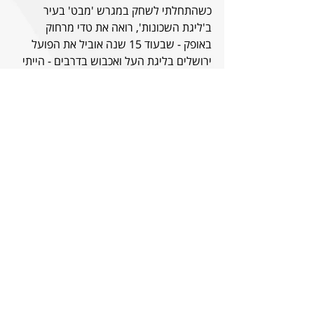
כשהתחלתי לשחק במגרש 'מבט' בעיר 
ב'ליגת השכונות', רואה את טדי מרחוק 
באופק - שבעוד 15 שנה אוביל את הפועל 
ירושלים בליגת העל ואכבוש בדרבים - הייתי 
אומר לו שהוא חי בסרט. עברנו חתיכת דרך. 
אני הולך כדי לחוות חוויה, להגשים את עצמי 
ולדחוף את עצמי הלאה - ואחזור מיד הביתה. 
מערכת היחסים שלי עם הקהל האדום היא 
משהו מיוחד, ואין מילים לתאר עד כמה שני 
מעריך ואוהב אותם. גדלתי כילד בגוש 
המעודד ביציע, והם היו בגב שלי לאורך 
הדרך. הפועל ירושלים זה הבית, הלב 
והנשמה".