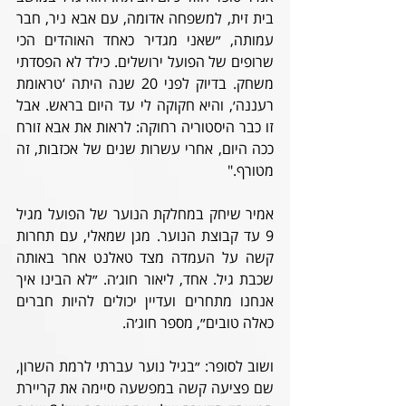
בית זית, למשפחה אדומה, עם אבא ניר, חבר 
עמותה, ״שאני מגדיר כאחד האוהדים הכי 
שרופים של הפועל ירושלים. כילד לא הפסדתי 
משחק. בדיוק לפני 20 שנה היתה ‘טראומת 
רעננה׳, והיא חקוקה לי עד היום בראש. אבל 
זו כבר היסטוריה רחוקה: לראות את אבא זורח 
ככה היום, אחרי עשרות שנים של אכזבות, זה 
מטורף."
אמיר שיחק במחלקת הנוער של הפועל מגיל 
9 עד קבוצת הנוער. מגן שמאלי, עם תחרות 
קשה על העמדה מצד טאלנט אחר באותה 
שכבת גיל. אחד, ליאור חוג׳ה. ״לא הבינו איך 
אנחנו מתחרים ועדיין יכולים להיות חברים 
כאלה טובים״, מספר חוג׳ה. 
ושוב לסופר: ״בגיל נוער עברתי לרמת השרון, 
שם פציעה קשה במפשעה סיימה את קריירת 