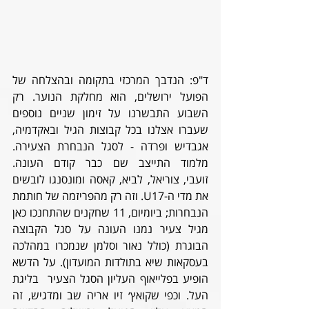
ד"פ: הנדבך המרכזי בתקומה ובהצלחה של 
הפועל ירושלים, הוא מחלקת הנוער. רק 
השבוע התבשרנו על זימון שניים נוספים 
שעברו אצלנו בכל קבוצות הגיל ובאקדמיה, 
אגבדיש ופרדה - לסגל הנבחרת הצעירה. 
מלמוד התייצב שם כבר קודם העונה. 
זועבי, צוריאל, לביא, קאסה ומונסנגו לובשים 
את מדי ה-U17. וזה רק מהפריזמה של חותמת 
הנבחרות; ביומיום, 11 שחקנים שהתחנכו כאן 
מגיל צעיר נמנו העונה על סגל הקבוצה 
הבוגרת (כולל נאור וסלמן שנמכרו במהלכה 
בעסקאות שיא בתולדות המועדון). על הדשא 
הופיע בפלייאוף העליון הסגל הצעיר  בליגת 
העל. וכפי שקואץ׳ זיו אריה שב ומדגיש, זה 