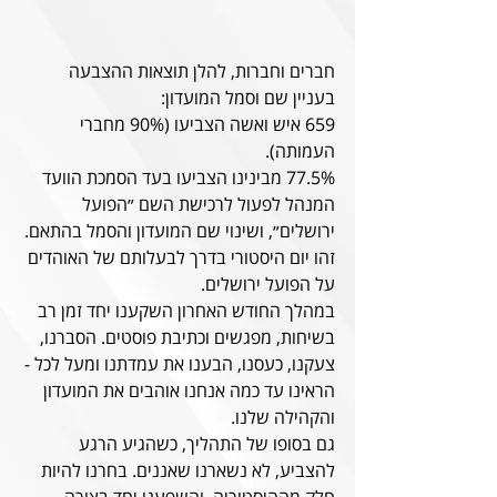
חברים וחברות, להלן תוצאות ההצבעה 
בעניין שם וסמל המועדון:
659 איש ואשה הצביעו (90% מחברי 
העמותה).
77.5% מבינינו הצביעו בעד הסמכת הוועד 
המנהל לפעול לרכישת השם ״הפועל 
ירושלים״, ושינוי שם המועדון והסמל בהתאם.
זהו יום היסטורי בדרך לבעלותם של האוהדים 
על הפועל ירושלים.
במהלך החודש האחרון השקענו יחד זמן רב 
בשיחות, מפגשים וכתיבת פוסטים. הסברנו, 
צעקנו, כעסנו, הבענו את עמדתנו ומעל לכל - 
הראינו עד כמה אנחנו אוהבים את המועדון 
והקהילה שלנו.
גם בסופו של התהליך, כשהגיע הרגע 
להצביע, לא נשארנו שאננים. בחרנו להיות 
חלק מההיסטוריה, והשפענו יחד בצורה 