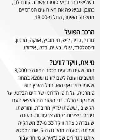
בשלישי כבר גביע טוטו באשדוד. קודם לכן, 
כמובן: נביא פה את האירועים המרכזיים 
ממשחק האימון, החל מ-18:00.
הרכב הפועל
גורדין, נדיר, ליש, חיימוביץ, אווקה, מדמון, 
דיסטלפלד, עולי, באייה, בדש, אידוקו.
מי את, וויקד לוזינו?
המרושעים מגיעים מכפר המונה כ-8,000 
תושבים ועונה לשם לוזינו שמצא במחוז 
ששמו לוזינו אף הוא. חבל הארץ הוא 
פומרניה, על חופו הדרומי של הים הבלטי, על 
שמו קרוי הכלב. בני האזור הם צאצאי העם 
הקשובי, ששפתו עדיין מדוברת, ומורשתו 
ניכרת ביצירות רקמה צבעוניות. בעונה 
שעברה ניצחה וויקד 33 מ-37 משחקיה 
ועלתה בסערה מהליגה ה-5. את המפגש 
איתנו מגדירים שם כ"אירוע מיוחד עבור 