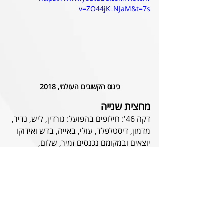
v=ZO44jKLNJaM&t=7s
כינוס הקשובים העולמי, 2018
מחצית שנייה
דקה 46': חילופים בהפועל: גורדין, ליש, נדיר, 
מדמון, דיסטלפלד, עולי, באייה, בדש ואידוקו 
יוצאים ובמקומם נכנסים זמיר, שלום, 
אגבדיש, קודוגו, שפראו, שוקרון, צוריאל, 
אלמגור ודאפאאה.
דקה 53': דאפפאה מתחיל התקפה, שנגמרת 
בנגיחה של אותו דאפאאה, למשקוף והחוצה.
דקה 61': חילופי מסירות בהתקפה מובילים 
לבעיטה של צוריאל, שנבלמת בדרכה לשער. 