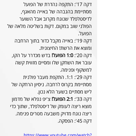
דקה 17': התקפה נהדרת של הפועל 
מסתיימת בהגבהה של באייה מהאגף, 
לדיסטלפלד שנוגח מקרוב אבל השוער 
הפולני שוב במקום. דקות בשליטה מלאה של 
הפועל. 
דקה 19': באייה מקבל כדור בתוך הרחבה 
ומוצא את הרשת! החיצונית.
דקה 20': 
1:0 הפועל! 
בדש מכדרר על הקו, 
עובר את השחקן שלו ומסיים מזווית קשה 
למשקוף ופנימה. 
דקה 29': 1:1. התקפת מעבר פולנית 
מסתיימת בקרוס לרחבה. ניסיון הרחקה של 
ליש מסתיים בשער הלא נכון.
דקה 33': 
2:1 הפועל! 
צ'יפ נפלא של מדמון 
מוצא ריצה לעומק של דיסטלפלד, שתוך כדי 
ריצה נוגח מדויק משבעה מטרים פנימה.
דקה 45': הפסקה.
https://www.youtube.com/watch?