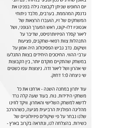
יום החופש שניתן לקבוצה גילה בפנינו את 
גדנסק המהממת. בערבים, מלבד ניתוחי 
המשחקים של זיו, הועברו הרצאות של 
אנטוניו דלו-יקונו, ראש המערך הגופני, ושל 
ליאור קסלר הפיזיותרפיסט, שדיבר על 
התנהלות צוות רפואי-שחקנים, פציעות 
ושיקום. נדב גביש הפסיכולוג היה אמון על 
ערבי ההווי. החיכוכים היחידים בצוות התגלעו 
במשחק שהתקיים מוקדם יותר, בין הקבוצות 
שי אהרון ושל ליאור זדה. ניצוצות עפו כשטים 
שי ניצחה 1:0 דחוק.
עוד יתרון במחנה השנה - ארחנו את כל 
משחקי הידידות. נוח. בעוד שעה קלה נרד 
לדשא למשחק השלישי והאחרון. וויקד לוזינו 
מהליגה הפולנית הרביעית מגיעה, כשההרכב 
שלנו נבחר על פי שיקולים פיזיולוגיים של 
כשירות. בהצלחה לנו, ונתראה בקרוב בארץ - 