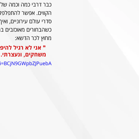
כבר דרבי כמה וכמה שלה
סדרי עולם עירוניים, וא
כשהבחורים מאוכזבים בחד
מחוץ לכר הדשא:
❞ 
אני לא רגיל להי
משחקים, ונעצרתי. ע
?si=BCjN9GWpbZJPuebA