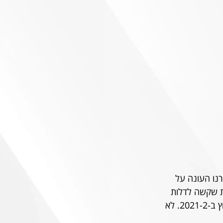
 תיקו 3 הפסדים. אחרי שגברנו העונה על 
ת שקשה לדלות 
אירוע טוב מולם, לבד אולי מההתרוממות של המחליף האנונימי דון סדריק, שנגח שוייון בחוץ ב-2021-2. לא 