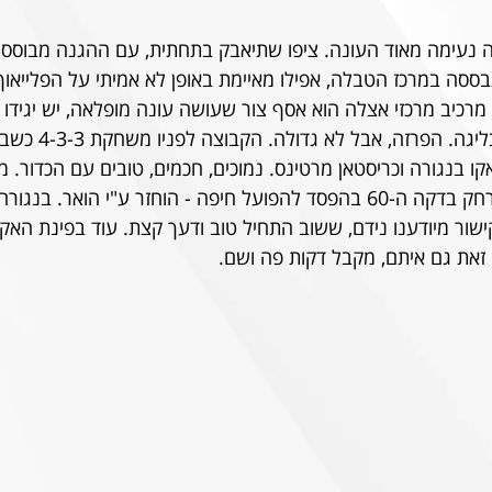
 נעימה מאוד העונה. ציפו שתיאבק בתחתית, עם ההגנה מבוססת
יש 6 בקופה. מרכיב מרכזי אצלה הוא אסף צור שעושה עונה מופלאה, יש יג
השוער הישראלי הטוב בליגה. הפרזה, א
ו בנגורה וכריסטאן מרטינס. נמוכים, חכמים, טובים עם הכדור. מ
להיעדר, אבל אחרי שהורחק בדקה ה-60 בהפסד להפועל חיפה - הוחזר ע"י הוא
ישור מיודענו נידם, ששוב התחיל טוב ודעך קצת. עוד בפינת האקסי
זאת גם איתם, מקבל דקות פה ושם.