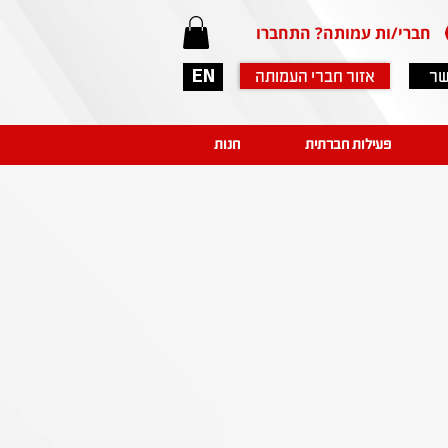
חברי/ות עמותה? התחברו
שר
אזור חברי העמותה
EN
פעילות חברתית
חנות