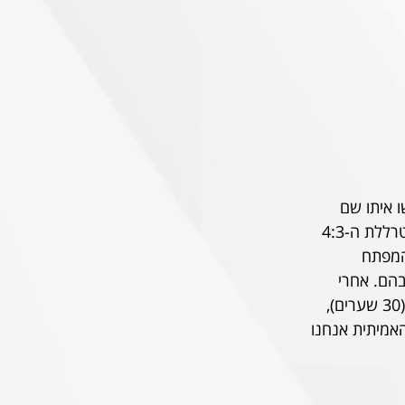
ו איתו שם 
השבוע החלוץ אלפרדו סטפנס, והמגן/בלם שי בן דוד שעשה את זה בבעיטה בחופשית. מטרללת ה-4:3 
המפתח 
בהם. אחרי 
המחזור ה-24 הפועל שלנו עם מאזן ההבקעה הכי פורה שידענו בליגת העל עד לשלב זה (30 שערים), 
גה העונה. רק בטבלה האמיתית אנחנו 