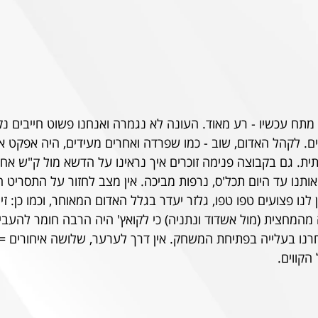
תח עכשיו - רע מאוד. העונה לא נגמרה ואנחנו פשוט חייבים נקו
ם. לקהל האדום, שוב - כמו שפרדה ואחרים מעידים, היה אפקט אמ
ת. גם בקבוצה פנימה זוכרים איך נראינו על הדשא מול ק"ש אחרי
אותנו עד היום תכל'ס, נרפות מביכה. אין מצב לחזור על התסריט הז
 לנו פצועים טפו טפו, גלזר יעדר בגלל האדום המאוחר, וכמו כן: זיו
 מהמחצית (מול אשדוד ונתניה) כי לקואץ' היה הרבה חומר להעבי
נו בעלייה בפתיחת המשחק. אין דרך לערער, שלושה איחורים = 
הקווים.