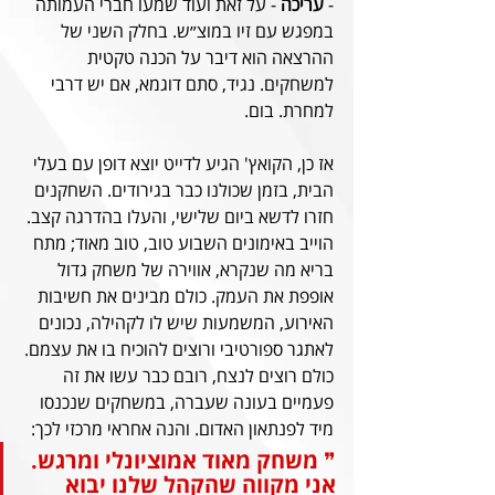
- 
עריכה 
- על זאת ועוד שמעו חברי העמותה 
במפגש עם זיו במוצ״ש. בחלק השני של 
ההרצאה הוא דיבר על הכנה טקטית 
למשחקים. נגיד, סתם דוגמא, אם יש דרבי 
למחרת. בום.
אז כן, הקואץ' הגיע לדייט יוצא דופן עם בעלי 
הבית, בזמן שכולנו כבר בגירודים. השחקנים 
חזרו לדשא ביום שלישי, והעלו בהדרגה קצב. 
הוייב באימונים השבוע טוב, טוב מאוד; מתח 
בריא מה שנקרא, אווירה של משחק גדול 
אופפת את העמק. כולם מבינים את חשיבות 
האירוע, המשמעות שיש לו לקהילה, נכונים 
לאתגר ספורטיבי ורוצים להוכיח בו את עצמם. 
כולם רוצים לנצח, רובם כבר עשו את זה 
פעמיים בעונה שעברה, במשחקים שנכנסו 
מיד לפנתאון האדום. והנה אחראי מרכזי לכך:
❞
 משחק מאוד אמוציונלי ומרגש. 
אני מקווה שהקהל שלנו יבוא 