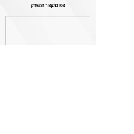
צפו בתקציר המשחק
דגל עם סמל שנת ה-100
₪50.00
לקנייה
הצהרת הנגישות של האתר
0