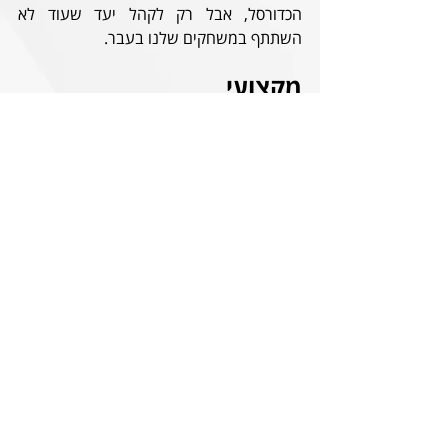
הכדורסל, אבל רק לקהל יעד שעוד לא 
השתתף במשחקים שלנו בעבר.
מקצועי
האם כנציג וועד לא מפריע לך שההופעות של 
זיו בעמדת הראיונות פוגעניות? 
יש מקום לשיפור בראיונות, וגם היה שיפור 
במהלך העונה, אבל אני בסה"כ מרוצה מתוכן 
הראיונות של זיו- מקצועי, אחראי ומאוד מחובר 
לאוהדים.
מה מצדיק בעינייך פיטורים/מינוי מאמן? מה 
הוא ההליך שצריך להתרחש במועדון בטרם 
מפטרים מאמן ושל מי צריכה להיות 
ההחלטה? 