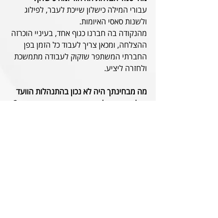
עבורי המילה כישלון שייכת לעבר, לפילוג 
ולשנות סאסי האיומות.
מהנקודה בה חברנו כגוף אחד, בעיניי הוכרזה 
ההצלחה, ומכאן צריך לעבוד כל הזמן בפן 
החברתי המשתפר שזקוק לעבודה מתמשכת 
ולחזרה ליציע.
מה מבחינתך היה לא נכון בהתנהלות הוועד 
בכל נושא החלפת השם והשינויים בעמותה?
ההסכם הראשוני בין הועד ליוסי הותיר 
שטחים אפורים שהקשו מאוד על תפעול 
וחיבור ראשוני שמראש היה מורכב וטעון. 
לשמחתי המתווה שאני והוועד, יחד עם יוסי, 
הצלחנו לגבש עבר בהצלחה, והרוח הנושבת 
כיום מעידה על עתיד משותף טוב יותר.
סמל הקבוצה, שם המועדון ושם העמותה היו 
נתונים להצבעות ושינויים לא מעטים בשנה 