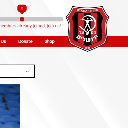
0
members already joined, join us!
n Us
Donate
Shop