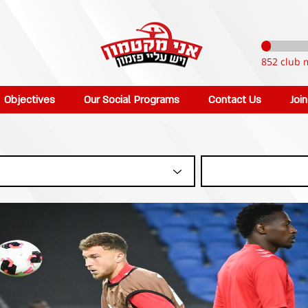
852 club 
Objectives
Our Social Programs
Contact Us
Joi