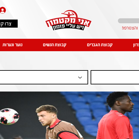
צרו ק
דון
קבוצת הגברים
קבוצת הנשים
נוער ונערות