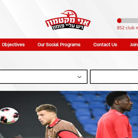
852 club 
Objectives
Our Social Programs
Contact Us
Joi