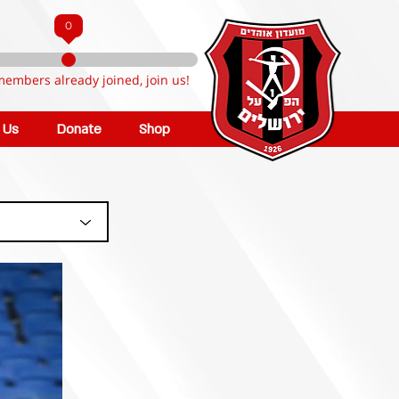
0
members already joined, join us!
n Us
Donate
Shop