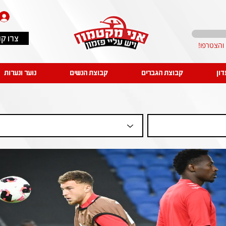
צרו ק
דון
קבוצת הגברים
קבוצת הנשים
נוער ונערות