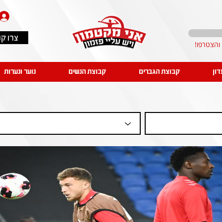
צרו ק
דון
קבוצת הגברים
קבוצת הנשים
נוער ונערות