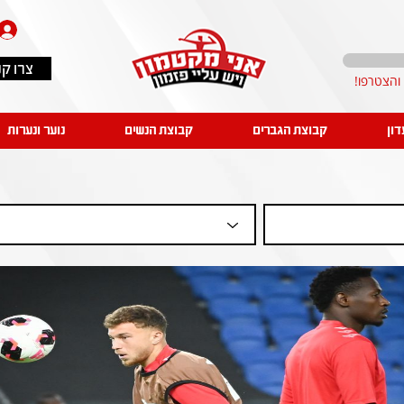
צרו ק
דון
קבוצת הגברים
קבוצת הנשים
נוער ונערות