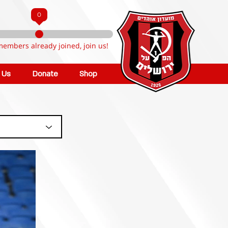
0
members already joined, join us!
n Us
Donate
Shop