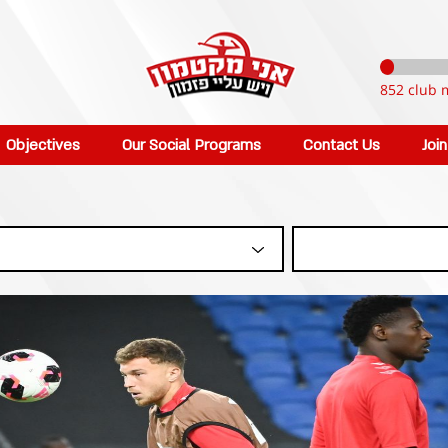
852 club 
Objectives
Our Social Programs
Contact Us
Joi