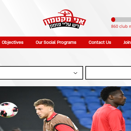
860 club 
Objectives
Our Social Programs
Contact Us
Joi