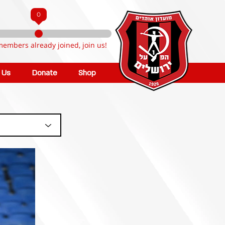
0
members already joined, join us!
n Us
Donate
Shop