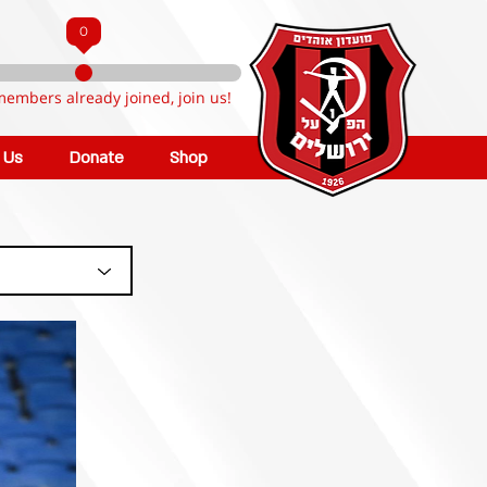
0
members already joined, join us!
n Us
Donate
Shop