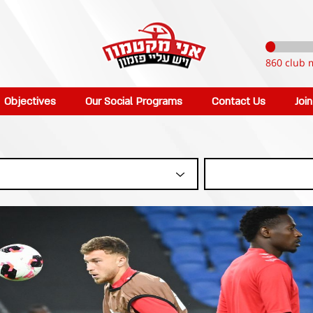
860 club 
Objectives
Our Social Programs
Contact Us
Joi