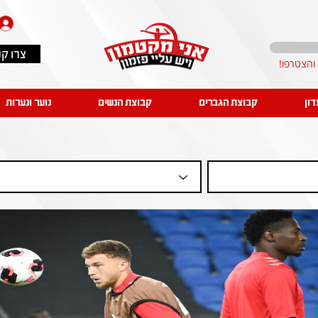
צרו ק
דון
קבוצת הגברים
קבוצת הנשים
נוער ונערות