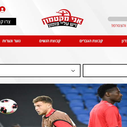
צרו ק
דון
קבוצת הגברים
קבוצת הנשים
נוער ונערות