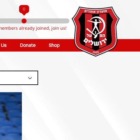
0
members already joined, join us!
n Us
Donate
Shop