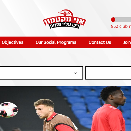
852 club 
Objectives
Our Social Programs
Contact Us
Joi