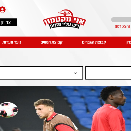
צרו ק
דון
קבוצת הגברים
קבוצת הנשים
נוער ונערות