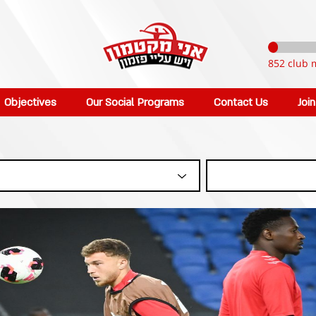
852 club 
Objectives
Our Social Programs
Contact Us
Joi