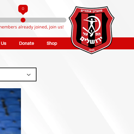
0
members already joined, join us!
n Us
Donate
Shop