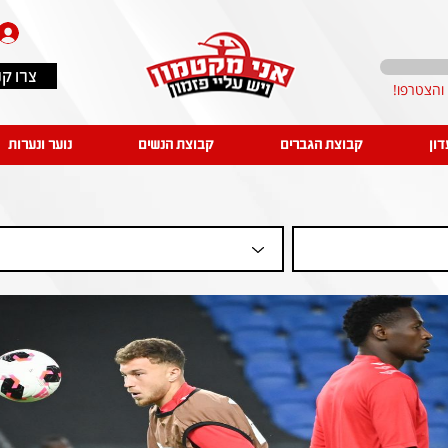
צרו ק
דון
קבוצת הגברים
קבוצת הנשים
נוער ונערות