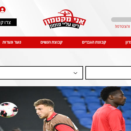
צרו ק
דון
קבוצת הגברים
קבוצת הנשים
נוער ונערות