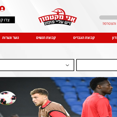
צרו ק
דון
קבוצת הגברים
קבוצת הנשים
נוער ונערות