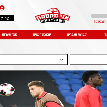
צרו ק
דון
קבוצת הגברים
קבוצת הנשים
נוער ונערות