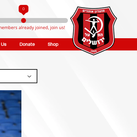
0
members already joined, join us!
n Us
Donate
Shop