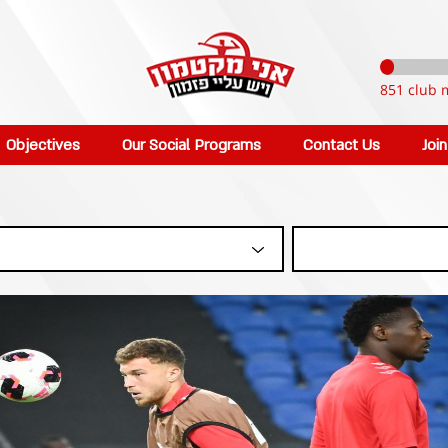
851 club 
Objectives
Our Social Programs
Contact Us
Joi