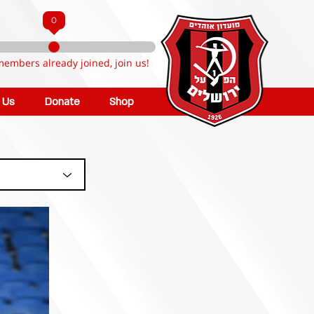
0
members already joined, join us!
n Us
Donate
Shop