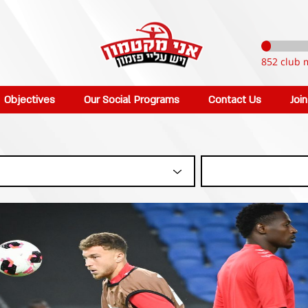
852 club 
Objectives
Our Social Programs
Contact Us
Joi