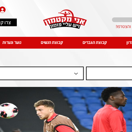
צרו ק
דון
קבוצת הגברים
קבוצת הנשים
נוער ונערות