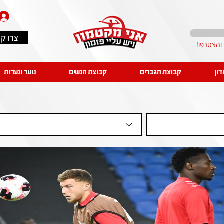
צרו ק
דון
קבוצת הגברים
קבוצת הנשים
נוער ונערות