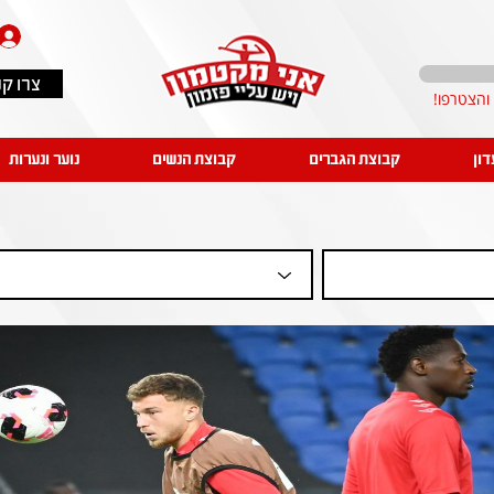
צרו ק
דון
קבוצת הגברים
קבוצת הנשים
נוער ונערות