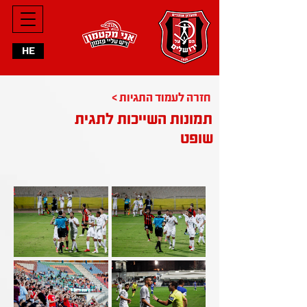
HE
< חזרה לעמוד התגיות
תמונות השייכות לתגית
שופט