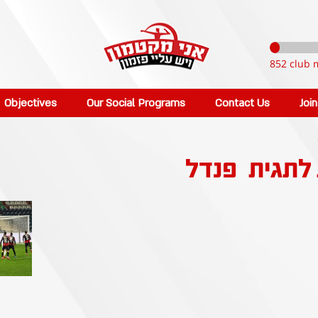
852 club 
Objectives
Our Social Programs
Contact Us
Joi
 לתגית
פנדל