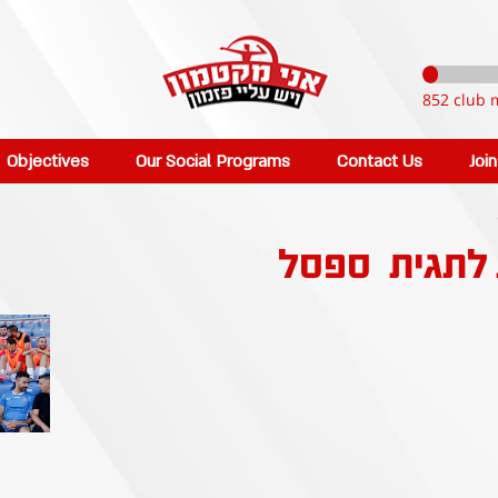
852 club 
Objectives
Our Social Programs
Contact Us
Joi
 לתגית
ספסל